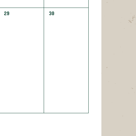
0
0
29
30
ÉVÈNEMENT,
ÉVÈNEMENT,