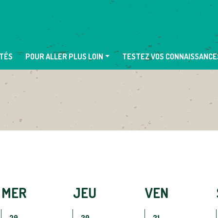
TÉS
POUR ALLER PLUS LOIN
TESTEZ VOS CONNAISSANCE
MER
JEU
VEN
3
3
3
29
30
31