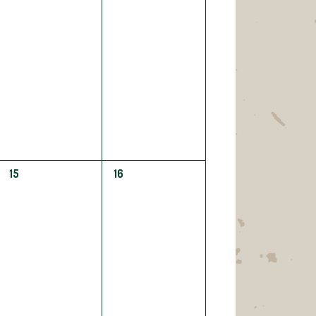
0
0
15
16
ÉVÈNEMENT,
ÉVÈNEMENT,