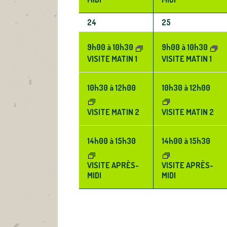
3
3
24
25
ÉVÈNEMENTS,
ÉVÈNEMENTS,
9h00
à
10h30
9h00
à
10h30
VISITE MATIN 1
VISITE MATIN 1
10h30
à
12h00
10h30
à
12h00
VISITE MATIN 2
VISITE MATIN 2
14h00
à
15h30
14h00
à
15h30
VISITE APRÈS-
VISITE APRÈS-
MIDI
MIDI