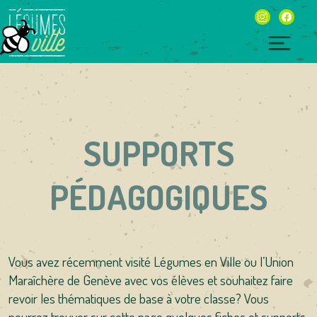
Skip
instagram
facebo
to
content
Togg
navig
SUPPORTS
PÉDAGOGIQUES
Vous avez récemment visité Légumes en Ville ou l’Union
Maraîchère de Genève avec vos élèves et souhaitez faire
revoir les thématiques de base à votre classe? Vous
pourrez trouver sur cette page quelques fiches et supports