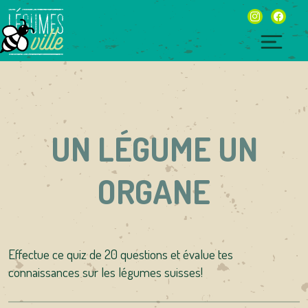
Skip
instagram
facebo
to
content
Togg
navig
UN LÉGUME UN
ORGANE
Effectue ce quiz de 20 questions et évalue tes
connaissances sur les légumes suisses!