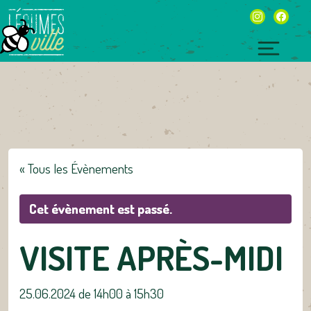
Skip
instagram
facebo
to
content
Toggl
naviga
« Tous les Évènements
Cet évènement est passé.
VISITE APRÈS-MIDI
25.06.2024 de 14h00
à
15h30