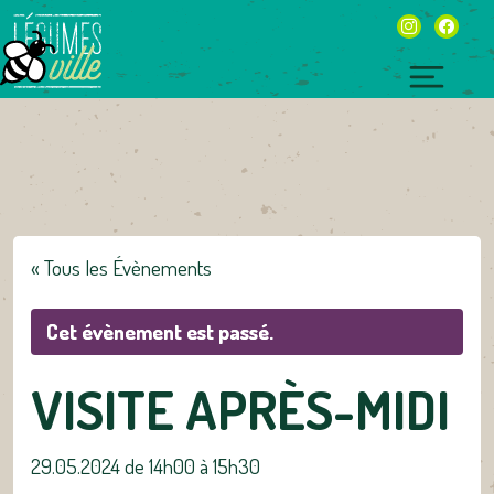
Skip
instagram
facebo
to
content
Toggl
naviga
« Tous les Évènements
Cet évènement est passé.
VISITE APRÈS-MIDI
29.05.2024 de 14h00
à
15h30