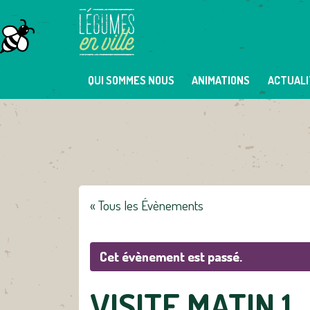
Skip
to
content
QUI SOMMES NOUS
ANIMATIONS
ACTUALI
« Tous les Évènements
Cet évènement est passé.
VISITE MATIN 1