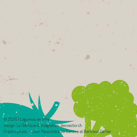
©
2026 | Légumes en Ville
design:
La Fabrique
& integration:
devsector.ch
Crédits photo : Union Maraîchère de Genève et Bertrand Carlier