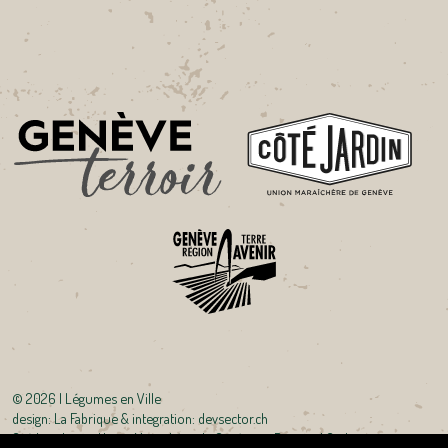
©
2026 | Légumes en Ville
design:
La Fabrique
& integration:
devsector.ch
Crédits photo : Union Maraîchère de Genève et Bertrand Carlier