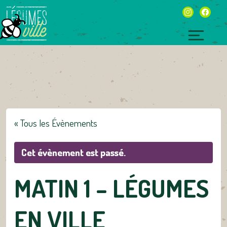
Skip
instagram
facebo
to
content
Toggl
naviga
« Tous les Évènements
Cet évènement est passé.
MATIN 1 – LÉGUMES
EN VILLE