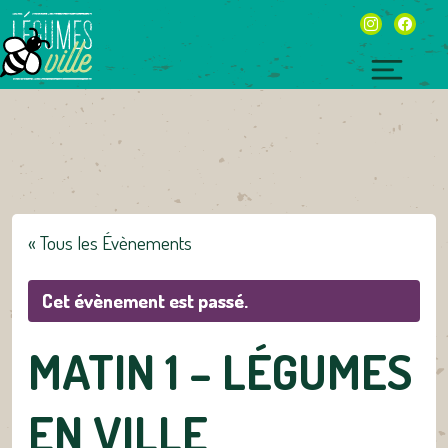
Skip
instagram
facebo
to
content
Toggl
naviga
« Tous les Évènements
Cet évènement est passé.
MATIN 1 – LÉGUMES
EN VILLE