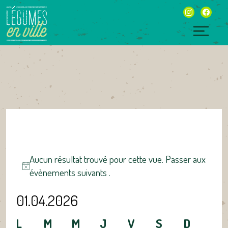
Skip
instagram
facebo
to
content
Togg
navig
ÉVÈNEMENTS
Aucun résultat trouvé pour cette vue. Passer aux
Notice
évènements suivants
.
NAVIGATION
NAVIGATION
DE
PAR
01.04.2026
VUES
CONSULTATIONS
Sélectionnez
ÉVÈNEMENT
CALENDRIER
CALENDRIER
L
M
M
J
V
S
D
une