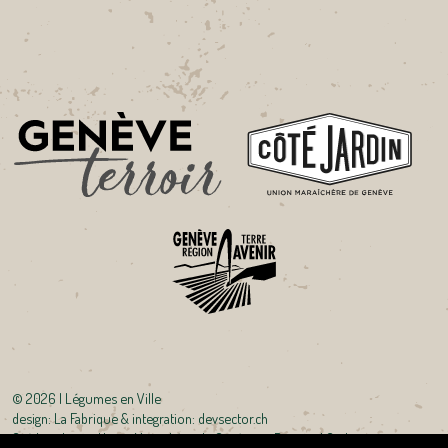
©
2026 | Légumes en Ville
design:
La Fabrique
& integration:
devsector.ch
Crédits photo : Union Maraîchère de Genève et Bertrand Carlier