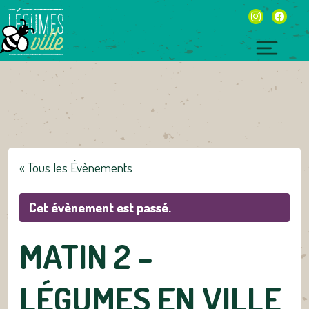
Skip
instagram
facebo
to
content
Toggl
naviga
« Tous les Évènements
Cet évènement est passé.
MATIN 2 –
LÉGUMES EN VILLE