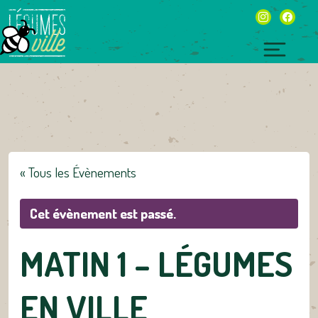
Skip
instagram
facebo
to
content
Toggl
naviga
« Tous les Évènements
Cet évènement est passé.
MATIN 1 – LÉGUMES
EN VILLE