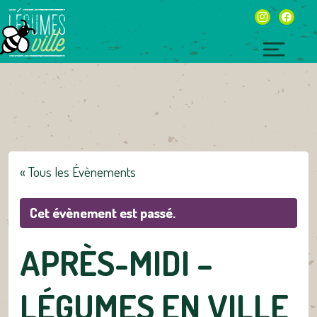
Skip
instagram
facebo
to
content
Toggl
naviga
« Tous les Évènements
Cet évènement est passé.
APRÈS-MIDI –
LÉGUMES EN VILLE