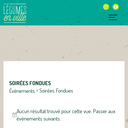
Skip
instagram
facebo
to
content
Togg
navig
SOIRÉES FONDUES
Soirées Fondues
Évènements
ÉVÈNEMENTS
Aucun résultat trouvé pour cette vue. Passer aux
Notice
évènements suivants
.
NAVIGATION
NAVIGATION