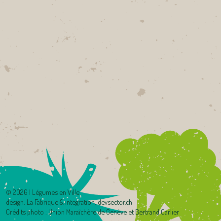
©
2026 | Légumes en Ville
design:
La Fabrique
& integration:
devsector.ch
Crédits photo : Union Maraîchère de Genève et Bertrand Carlier