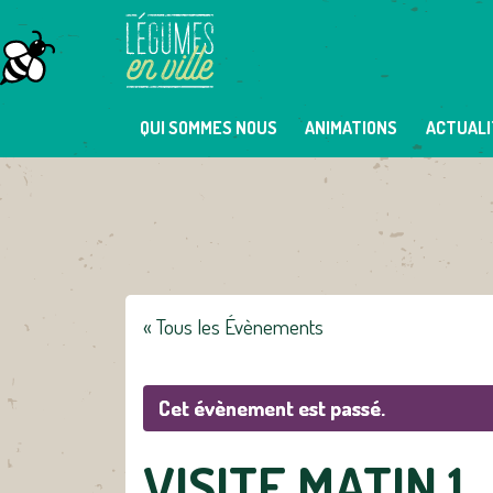
Skip
to
content
QUI SOMMES NOUS
ANIMATIONS
ACTUALI
« Tous les Évènements
Cet évènement est passé.
VISITE MATIN 1