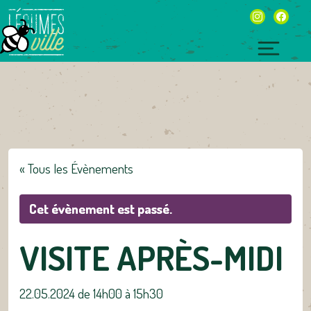
Skip
instagram
facebo
to
content
Toggl
naviga
« Tous les Évènements
Cet évènement est passé.
VISITE APRÈS-MIDI
22.05.2024 de 14h00
à
15h30