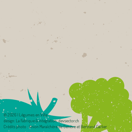
©
2026 | Légumes en Ville
design:
La Fabrique
& integration:
devsector.ch
Crédits photo : Union Maraîchère de Genève et Bertrand Carlier