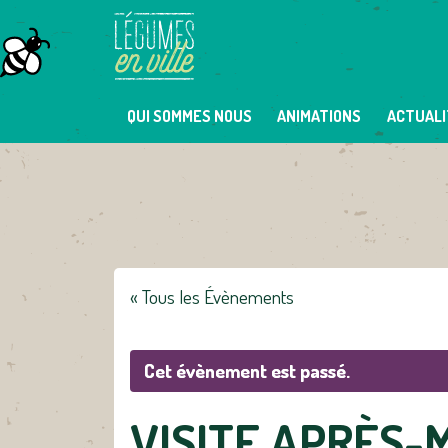
Skip
to
content
QUI SOMMES NOUS
ANIMATIONS
ACTUALI
« Tous les Évènements
Cet évènement est passé.
VISITE APRÈS-M