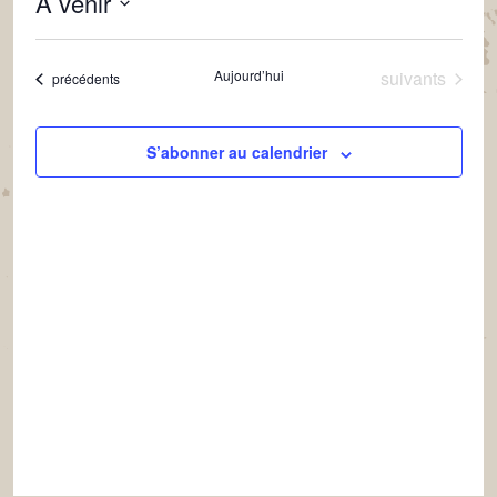
À venir
VUES
CONSULTATIONS
Sélectionnez
ÉVÈNEMENT
la
Évènements
Aujourd’hui
suivants
Évènements
précédents
date
S’abonner au calendrier