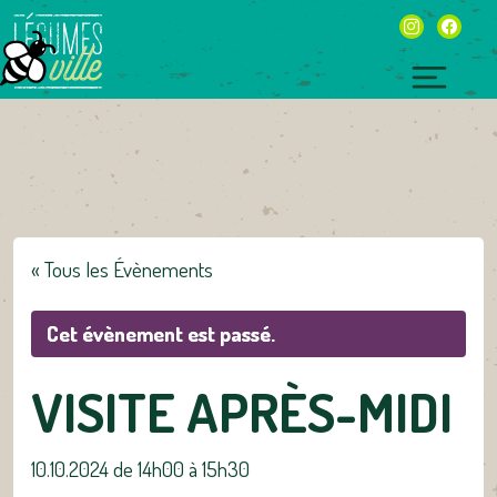
Skip
instagram
facebo
to
content
Toggl
naviga
« Tous les Évènements
Cet évènement est passé.
VISITE APRÈS-MIDI
10.10.2024 de 14h00
à
15h30