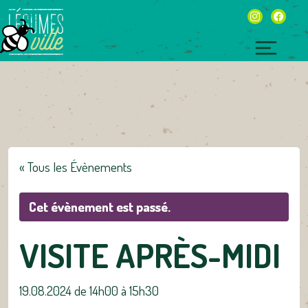
Skip
instagram
facebo
to
content
Toggl
naviga
« Tous les Évènements
Cet évènement est passé.
VISITE APRÈS-MIDI
19.08.2024 de 14h00
à
15h30