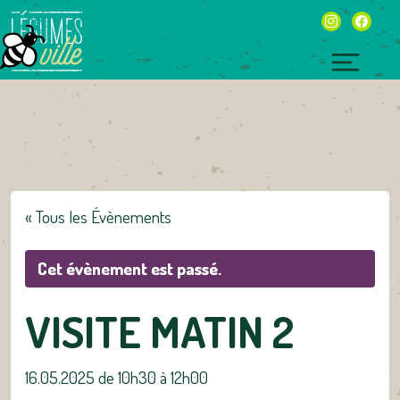
Skip
instagram
facebo
to
content
Toggl
naviga
« Tous les Évènements
Cet évènement est passé.
VISITE MATIN 2
16.05.2025 de 10h30
à
12h00