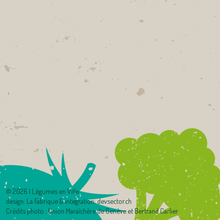
©
2026 | Légumes en Ville
design:
La Fabrique
& integration:
devsector.ch
Crédits photo : Union Maraîchère de Genève et Bertrand Carlier