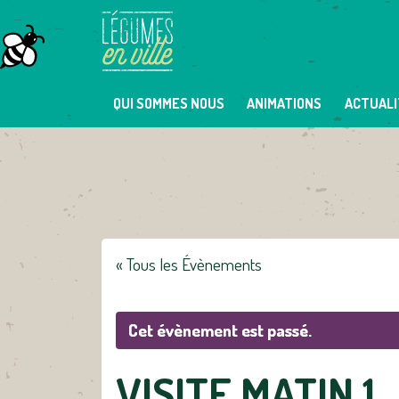
Skip
to
content
QUI SOMMES NOUS
ANIMATIONS
ACTUALI
« Tous les Évènements
Cet évènement est passé.
VISITE MATIN 1