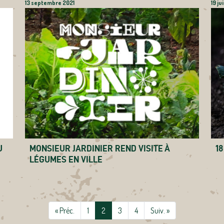
13 septembre 2021
19 ju
U
MONSIEUR JARDINIER REND VISITE À
18
LÉGUMES EN VILLE
« Préc.
1
2
3
4
Suiv. »