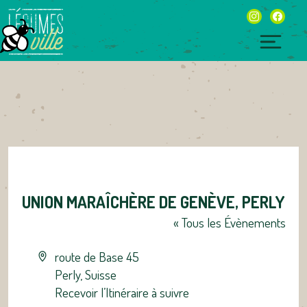
Skip
instagram
facebo
to
content
Togg
navig
UNION MARAÎCHÈRE DE GENÈVE, PERLY
« Tous les Évènements
Adresse
route de Base 45
Perly
,
Suisse
Recevoir l’Itinéraire à suivre