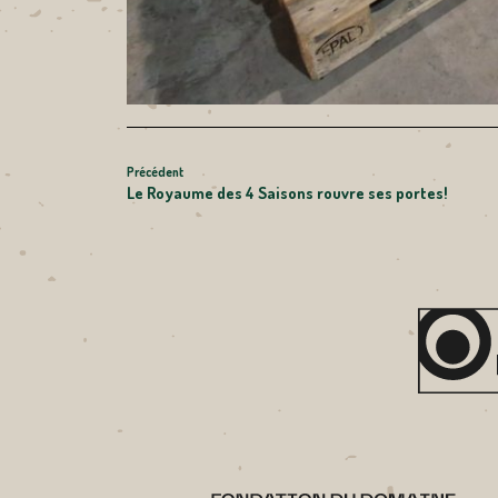
NAVIGATION
Article
Précédent
Le Royaume des 4 Saisons rouvre ses portes!
précédent
DE
L’ARTICLE