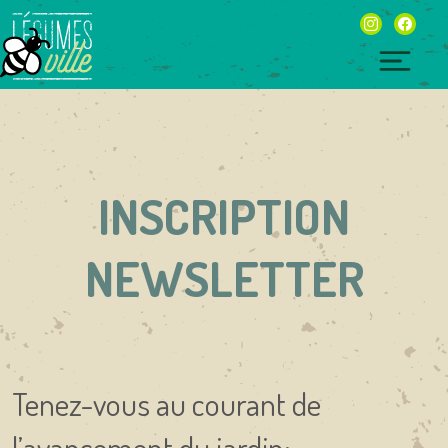
Skip
instagram
facebo
to
content
Togg
navig
INSCRIPTION
NEWSLETTER
Tenez-vous au courant de
l’avancement du jardin: