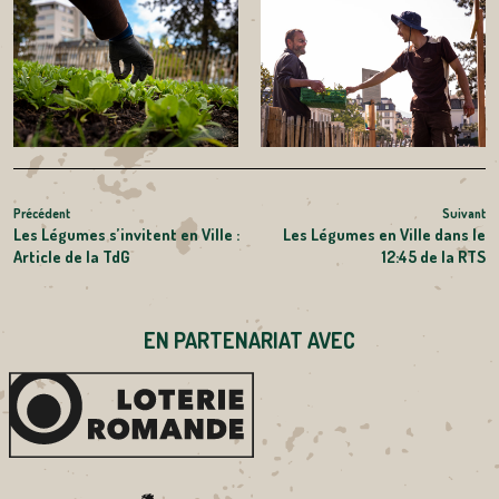
NAVIGATION
Article
Précédent
Suivant
Ar
Les Légumes s’invitent en Ville :
Les Légumes en Ville dans le
précédent
s
DE
Article de la TdG
12:45 de la RTS
L’ARTICLE
EN PARTENARIAT AVEC