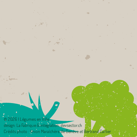
©
2026 | Légumes en Ville
design:
La Fabrique
& integration:
devsector.ch
Crédits photo : Union Maraîchère de Genève et Bertrand Carlier