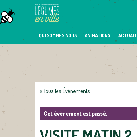
Skip
to
content
QUI SOMMES NOUS
ANIMATIONS
ACTUALI
« Tous les Évènements
Cet évènement est passé.
VISITE MATIN 2