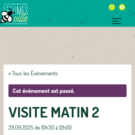
Skip
instagram
facebo
to
content
Toggl
naviga
« Tous les Évènements
Cet évènement est passé.
VISITE MATIN 2
29.09.2025 de 10h30
à
12h00