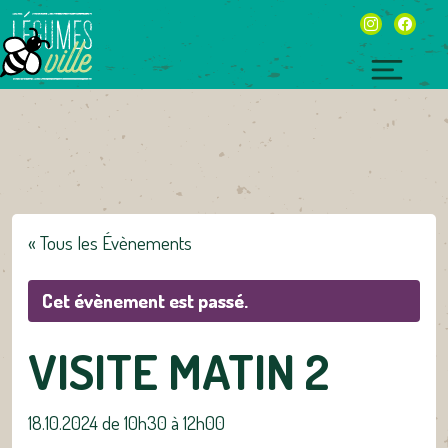
Skip
instagram
facebo
to
content
Toggl
naviga
« Tous les Évènements
Cet évènement est passé.
VISITE MATIN 2
18.10.2024 de 10h30
à
12h00