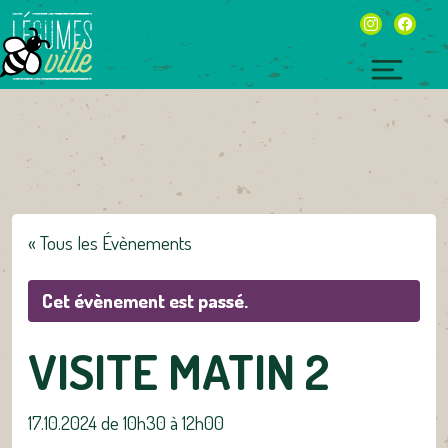
Skip
instagram
facebo
to
content
Toggl
naviga
« Tous les Évènements
Cet évènement est passé.
VISITE MATIN 2
17.10.2024 de 10h30
à
12h00