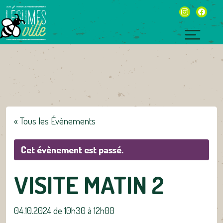
Skip
instagram
facebo
to
content
Toggl
naviga
« Tous les Évènements
Cet évènement est passé.
VISITE MATIN 2
04.10.2024 de 10h30
à
12h00