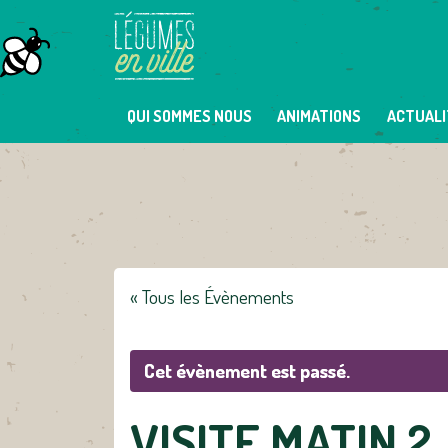
Skip
to
content
QUI SOMMES NOUS
ANIMATIONS
ACTUALI
« Tous les Évènements
Cet évènement est passé.
VISITE MATIN 2