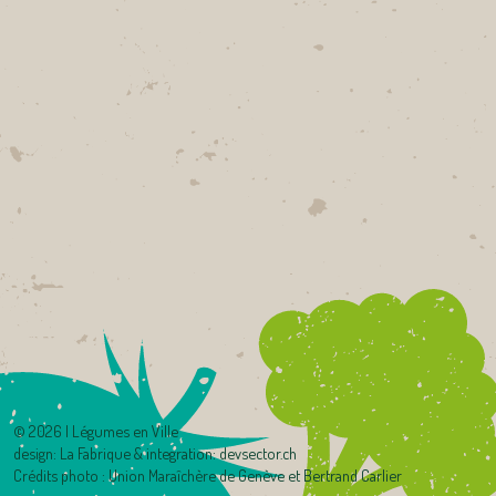
©
2026 | Légumes en Ville
design:
La Fabrique
& integration:
devsector.ch
Crédits photo : Union Maraîchère de Genève et Bertrand Carlier