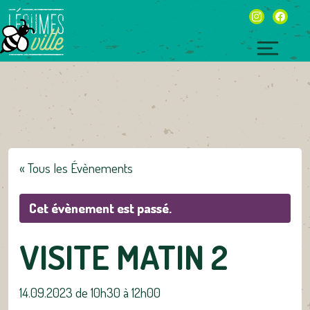
Skip
instagram
facebo
to
content
Toggl
naviga
« Tous les Évènements
Cet évènement est passé.
VISITE MATIN 2
14.09.2023 de 10h30
à
12h00