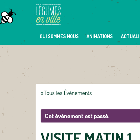
Skip
to
content
QUI SOMMES NOUS
ANIMATIONS
ACTUALI
« Tous les Évènements
Cet évènement est passé.
VISITE MATIN 1