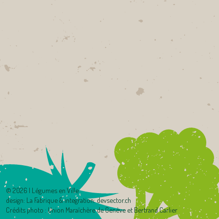
©
2026 | Légumes en Ville
design:
La Fabrique
& integration:
devsector.ch
Crédits photo : Union Maraîchère de Genève et Bertrand Carlier