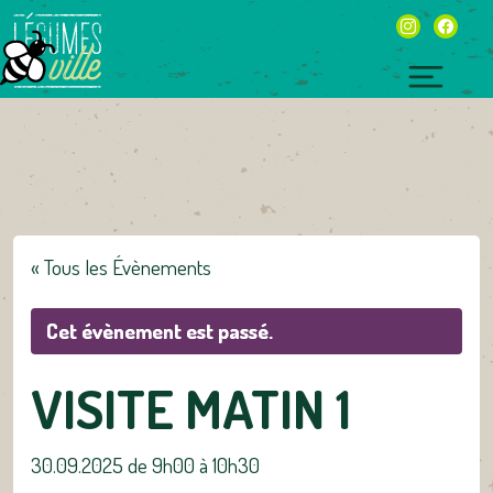
Skip
instagram
facebo
to
content
Toggl
naviga
« Tous les Évènements
Cet évènement est passé.
VISITE MATIN 1
30.09.2025 de 9h00
à
10h30