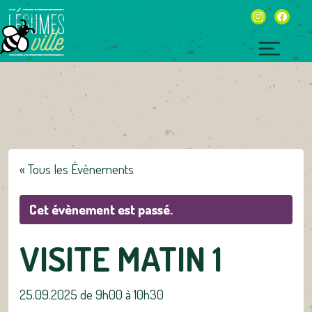
Skip
instagram
facebo
to
content
Toggl
naviga
« Tous les Évènements
Cet évènement est passé.
VISITE MATIN 1
25.09.2025 de 9h00
à
10h30