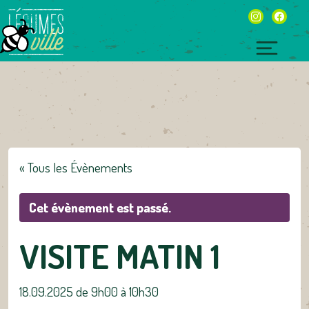
Skip
instagram
facebo
to
content
Toggl
naviga
« Tous les Évènements
Cet évènement est passé.
VISITE MATIN 1
18.09.2025 de 9h00
à
10h30