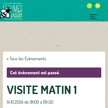
Skip
instagram
facebo
to
content
Toggl
naviga
« Tous les Évènements
Cet évènement est passé.
VISITE MATIN 1
14.10.2024 de 9h00
à
10h30