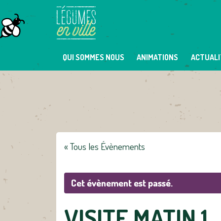
Skip
to
content
QUI SOMMES NOUS
ANIMATIONS
ACTUALI
« Tous les Évènements
Cet évènement est passé.
VISITE MATIN 1