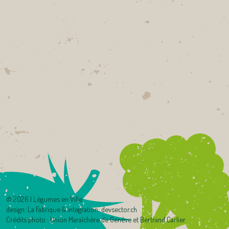
©
2026 | Légumes en Ville
design:
La Fabrique
& integration:
devsector.ch
Crédits photo : Union Maraîchère de Genève et Bertrand Carlier