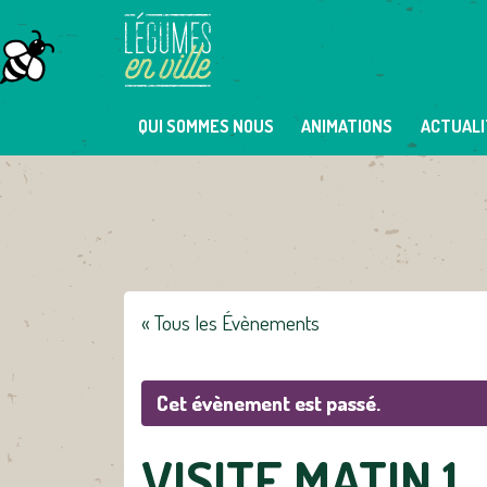
Skip
to
content
QUI SOMMES NOUS
ANIMATIONS
ACTUALI
« Tous les Évènements
Cet évènement est passé.
VISITE MATIN 1