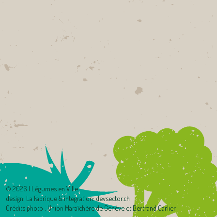
©
2026 | Légumes en Ville
design:
La Fabrique
& integration:
devsector.ch
Crédits photo : Union Maraîchère de Genève et Bertrand Carlier