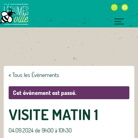
Skip
instagram
facebo
to
content
Toggl
naviga
« Tous les Évènements
Cet évènement est passé.
VISITE MATIN 1
04.09.2024 de 9h00
à
10h30