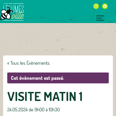
Skip
instagram
facebo
to
content
Toggl
naviga
« Tous les Évènements
Cet évènement est passé.
VISITE MATIN 1
24.05.2024 de 9h00
à
10h30