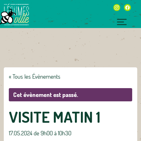
Skip
instagram
facebo
to
content
Toggl
naviga
« Tous les Évènements
Cet évènement est passé.
VISITE MATIN 1
17.05.2024 de 9h00
à
10h30