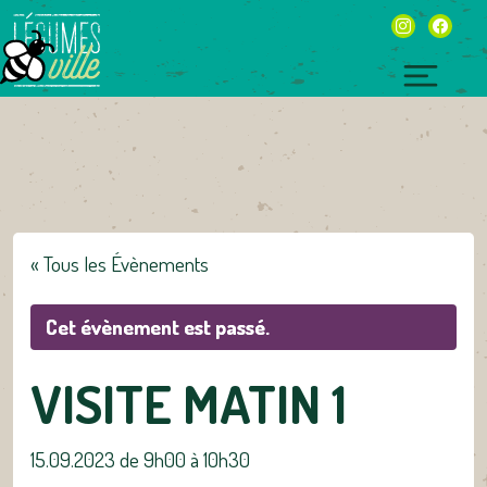
Skip
instagram
facebo
to
content
Toggl
naviga
« Tous les Évènements
Cet évènement est passé.
VISITE MATIN 1
15.09.2023 de 9h00
à
10h30