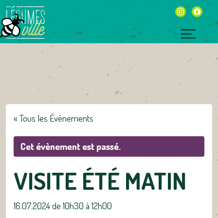
Skip
instagram
facebo
to
content
Toggl
naviga
« Tous les Évènements
Cet évènement est passé.
VISITE ÉTÉ MATIN
16.07.2024 de 10h30
à
12h00