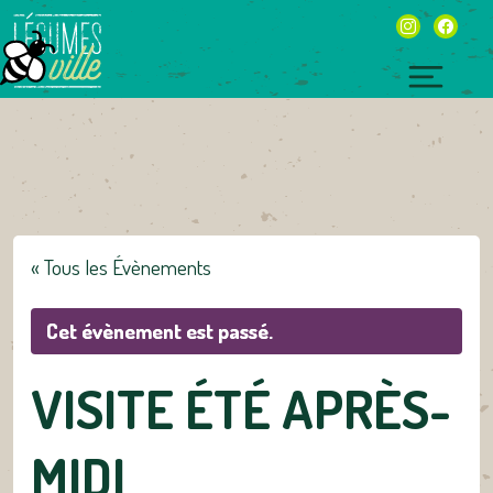
Skip
instagram
facebo
to
content
Toggl
naviga
« Tous les Évènements
Cet évènement est passé.
VISITE ÉTÉ APRÈS-
MIDI