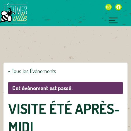
Skip
instagram
facebo
to
content
Toggl
naviga
« Tous les Évènements
Cet évènement est passé.
VISITE ÉTÉ APRÈS-
MIDI