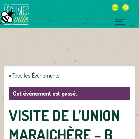
Skip
instagram
facebo
to
content
Toggl
naviga
« Tous les Évènements
Cet évènement est passé.
VISITE DE L’UNION
MARAICHÈRE – B